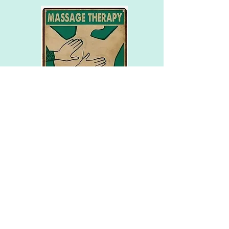
Ontdek wat onze
Diepe
Bindweefselmassage /
Deep Tissue massage
voor jou kan betekenen,