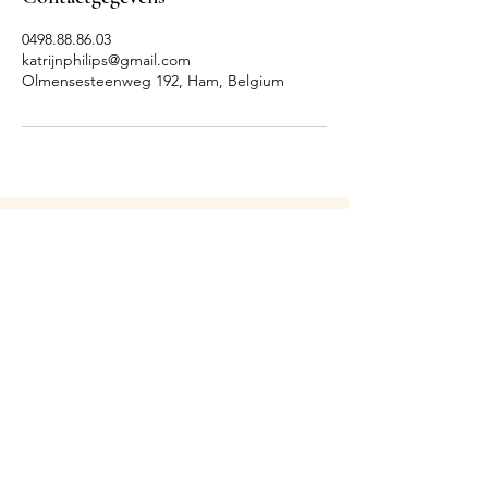
0498.88.86.03
katrijnphilips@gmail.com
Olmensesteenweg 192, Ham, Belgium
Massagetherapie Serendipity by Katrijn Philips
0498/88.86.03
Tessenderlo Ham
katrijnphilips@gmail.com
BTW : BE067
257 68 18
Algemene voorwaarden
Privacyverklaring
Snelle links
:
Massages