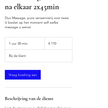
na elkaar 2x45min
Duo Massage, pure verwennerij voor twee.
U beslist op het moment zelf welke
massage u wenst
110
euro
1 uur 30 min.
1
€ 110
u
u
Bij de klant
3
0
m
i
Vraag boeking aan
n
.
Beschrijving van de dienst