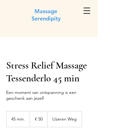
Massage
Serendipity
Stress Relief Massage
Tessenderlo 45 min
Een moment van ontspanning is een
geschenk aan jezelf
50
euro
45 min.
4
€ 50
IJzeren Weg
5
m
i